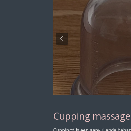
Cupping massage
Cupping* is een aanvullende behan